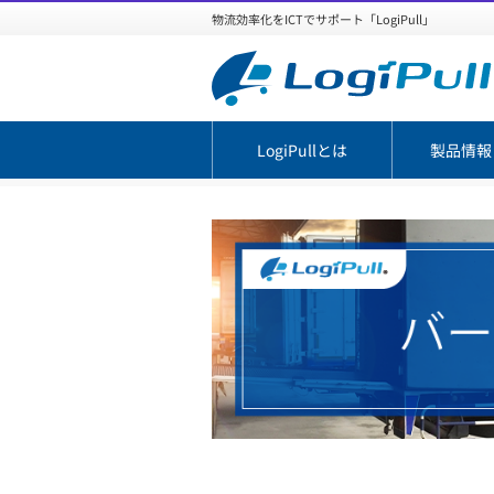
物流効率化をICTでサポート「LogiPull」
LogiPullとは
製品情報
TOP
お知らせ
今更聞けない。バース管理