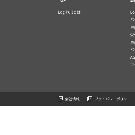
TOP
製
LogiPullとは
Lo
バ
車
受
車
バ
A
マ
会社情報
プライバシーポリシー