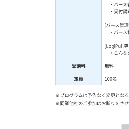
・バース管
・受付誘導
[バース管
・バース管
[LogiPul
・こんなシ
受講料
無料
定員
100名
※プログラムは予告なく変更となる
※同業他社のご参加はお断りをさせ