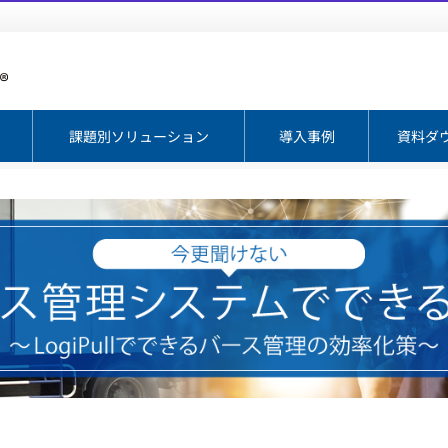
課題別ソリューション
導入事例
資料ダ
システムでできること～LogiPullでできるバース管理の効率化策～