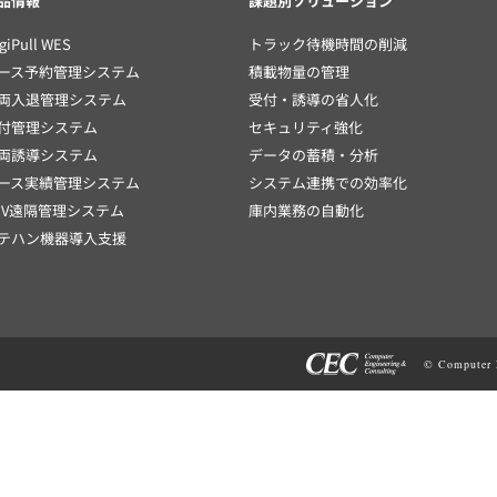
品情報
課題別ソリューション
giPull WES
トラック待機時間の削減
ース予約管理システム
積載物量の管理
両入退管理システム
受付・誘導の省人化
付管理システム
セキュリティ強化
両誘導システム
データの蓄積・分析
ース実績管理システム
システム連携での効率化
GV遠隔管理システム
庫内業務の自動化
テハン機器導入支援
© Computer E